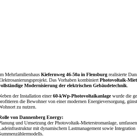
Im Mehrfamilienhaus
Kiefernweg 46-50a in Flensburg
realisierte Da
Elektrosanierungsprojekt. Das Vorhaben kombiniert
Photovoltaik-Miet
vollständige Modernisierung der elektrischen Gebäudetechnik
.
Neben der Installation einer
60-kWp-Photovoltaikanlage
wurde die ge
profitieren die Bewohner von einer modernen Energieversorgung, günst
Wohnort zu nutzen.
Rolle von Dannenberg Energy:
Planung und Umsetzung der Photovoltaik-Mieterstromanlage, umfassend
Ladeinfrastruktur mit dynamischem Lastmanagement sowie Integration in
Summenzählermodells.