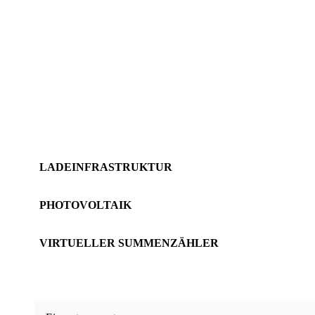
BESTAND
LADEINFRASTRUKTUR
MIETERSTROM
LADEINFRASTRUKTUR
PHOTOVOLTAIK
VIRTUELLER SUMMENZÄHLER
20–50 WE