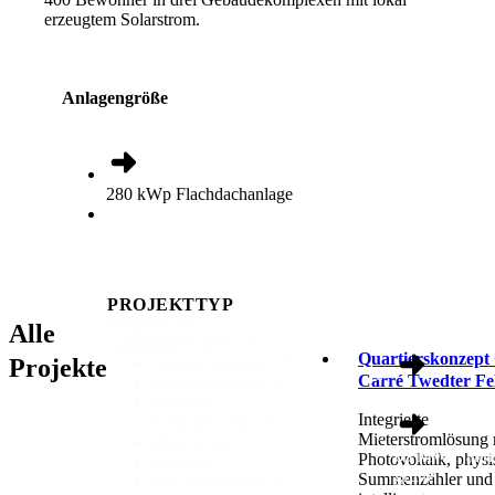
erzeugtem Solarstrom.
Anlagengröße
280 kWp Flachdachanlage
PROJEKTTYP
Projekttypen
Alle
Anlagengröße
Mieterstrom
(8)
Sidebar
Quartierskonzept
Projekte
Ladeinfrastruktur
(5)
Carré Twedter F
Quartierslösung
(3)
14 E-Ladesäu
Virtueller
Integrierte
Summenzähler
(3)
Mieterstromlösung 
BHKW
(2)
65 MWh jährl
Photovoltaik, phys
Bestand
(1)
grüne
Summenzähler und
Spezialvorhaben
(1)