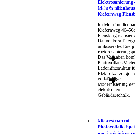
Elektrosanierung 
Mehrfamilienhaus
> 50 WE
Kiefernweg Flens
Im Mehrfamilienha
Kiefernweg 46–50a
Flensburg realisiert
Dannenberg Energy
umfassendes Energ
Anlagengröße
Elektrosanierungspr
Das Vorhaben komb
Photovoltaik-Miete
60 kWp
Ladeinfrastruktur f
Aufdachanlag
Elektrofahrzeuge u
vollständige
Modernisierung der
Ladepunkte fü
elektrischen
Stellplätze
Gebäudetechnik.
BESTAND
Mieterstrom mit
Photovoltaik, Spe
und Ladeinfrastru