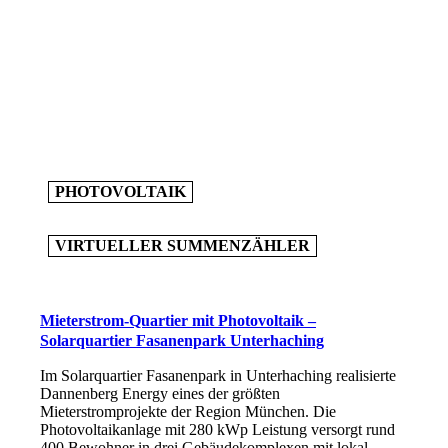
MIETERSTROM
QUARTIERSLÖSUNG
VIRTUELLER SUMMENZÄHLER
PHOTOVOLTAIK
VIRTUELLER SUMMENZÄHLER
> 50 WE
Mieterstrom-Quartier mit Photovoltaik –
Solarquartier Fasanenpark Unterhaching
Im Solarquartier Fasanenpark in Unterhaching realisierte
Dannenberg Energy eines der größten
Mieterstromprojekte der Region München. Die
Photovoltaikanlage mit 280 kWp Leistung versorgt rund
400 Bewohner in drei Gebäudekomplexen mit lokal